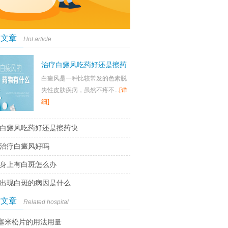
门文章
Hot article
治疗白癜风吃药好还是擦药
白癜风是一种比较常发的色素脱
快
失性皮肤疾病，虽然不疼不...
[详
细]
白癜风吃药好还是擦药快
治疗白癜风好吗
身上有白斑怎么办
出现白斑的病因是什么
时文章
Related hospital
塞米松片的用法用量