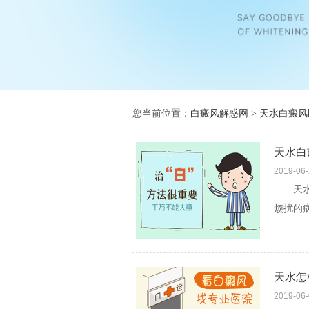
您当前位置：
白癜风解惑网
>
天水白癜风
天水白
2019-06
天水白
烦扰的
要长期
天水怎
2019-06