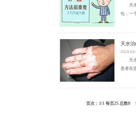
天水治
化，一
癜风这
天水治
2019-03
天水治
患者在
是好的
页次：1/1 每页25 总数