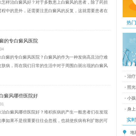
样治白癜风好？对于多数患上白癜风的患者，除了药担
过程中的意外，还需要注意白癜风的反复，这就需要患者在
活中对于生活和饮食的规范，这些都对白癜风有...
[查看文]
热
癜的专白癜风医院
-04
癜的专白癜风医院？白癜风的作为一种发病高且治疗难
皮肤病，而在我们日常的生活中对于周围白斑出现的白癜风
有过认知，对于白癜风所带给患者的危害，只有患...
[查看文]
治疗
照光
白癜风哪些医院好
小孩
-31
身上
白癜风哪些医院好？堆积疾病的产生一般患者们在发现
实
的事如果不是很重要往往会忽视，也就使疾病有利扩散的可
癜风作为一种慢性皮肤病一旦患者患有病情没有...
[查看文]
地