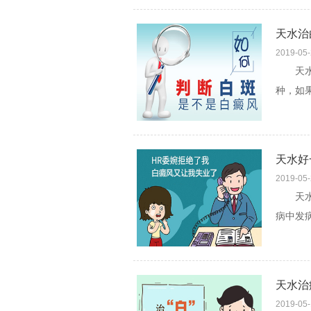
天水治
2019-05
天水治
种，如
且带给
天水好
2019-05
天水好
病中发
会对患者
天水治
2019-05