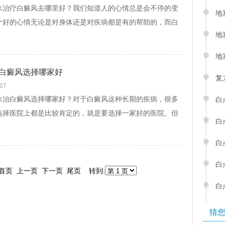
疗白癜风去哪里好？我们知道人的心情总是会不停的变
地
个好的心情无论是对身体还是对疾病都是有的帮助的，而白
地
种慢性皮肤病和患者的心态也是有联系的。...
[查看文]
地
白癜风选择哪家好
复
-07
白癜风选择哪家好？对于白癜风这种长期的疾病，很多
白
选择医院上都是比较肯定的，就是要选择一家好的医院。但
白
医院要如何判断呢，如果稍有不慎，选错医院不...
[查看文]
白
白
8 首页 上一页 下一页 尾页 转到:
白
猜