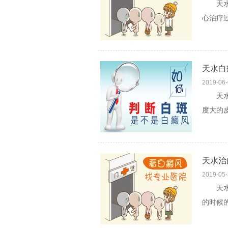
天水怎
心治疗
日常生
天水白
2019-06
天水白
度大的
患者也
天水治
2019-05
天水治
的时候
能，白