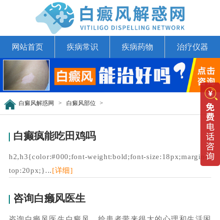
网站首页
疾病常识
疾病药物
治疗仪器
白癜风解惑网
>
白癜风部位
>
白癫疯能吃田鸡吗
h2,h3{color:#000;font-weight:bold;font-size:18px;margin-
top:20px;}...
[详细]
咨询白癞风医生
咨询白癞风医生白癜风，给患者带来很大的心理和生活困