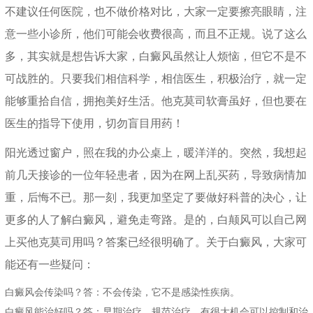
不建议任何医院，也不做价格对比，大家一定要擦亮眼睛，注
意一些小诊所，他们可能会收费很高，而且不正规。说了这么
多，其实就是想告诉大家，白癜风虽然让人烦恼，但它不是不
可战胜的。只要我们相信科学，相信医生，积极治疗，就一定
能够重拾自信，拥抱美好生活。他克莫司软膏虽好，但也要在
医生的指导下使用，切勿盲目用药！
阳光透过窗户，照在我的办公桌上，暖洋洋的。突然，我想起
前几天接诊的一位年轻患者，因为在网上乱买药，导致病情加
重，后悔不已。那一刻，我更加坚定了要做好科普的决心，让
更多的人了解白癜风，避免走弯路。是的，白颠风可以自己网
上买他克莫司用吗？答案已经很明确了。关于白癜风，大家可
能还有一些疑问：
白癜风会传染吗？答：不会传染，它不是感染性疾病。
白癜风能治好吗？答：早期治疗，规范治疗，有很大机会可以控制和治