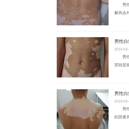
男性白
癜风会
形成自闭
男性白
2019-03
男性白
望就是
医院，
男性白
2019-03
男性白
的因素
候，不