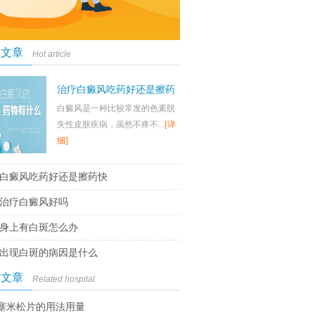
门文章
Hot article
治疗白癜风吃药好还是擦药
白癜风是一种比较常发的色素脱
快
失性皮肤疾病，虽然不疼不...
[详
细]
白癜风吃药好还是擦药快
治疗白癜风好吗
身上有白斑怎么办
出现白斑的病因是什么
时文章
Related hospital
塞米松片的用法用量