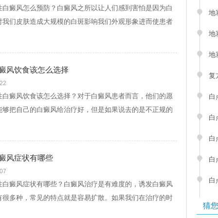
癜风怎么预防？白癜风之所以让人们感到害怕是因为白
地
对我们皮肤造成大规模的白斑影响我们外观形象进而使患者
地
自卑的心态。长期的不治疗还会导致患...
[查看文]
地
癜风饮食该怎么选择
复
-22
癜风饮食该怎么选择？对于白癜风患者而言，他们的愿
白
能够把自己的白癜风给治疗好，但是如果说去的是不正规的
白
不仅治疗不好疾病，反而很可能会花费了金钱，加...
[查看文]
白
癜风症状有哪些
白
-07
白
癜风症状有哪些？白癜风治疗是有难度的，诱发白癜风
有很多种，常见的特点就是容易扩散。如果我们在治疗的时
猜
注意的话，白斑会一直扩散，一旦白斑扩散，那么...
[查看文]