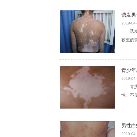
诱发男
2019-04
诱发男
较重的
疗的皮
青少年
2019-04
青少年
性。不
说明饮
男性白
2019-04