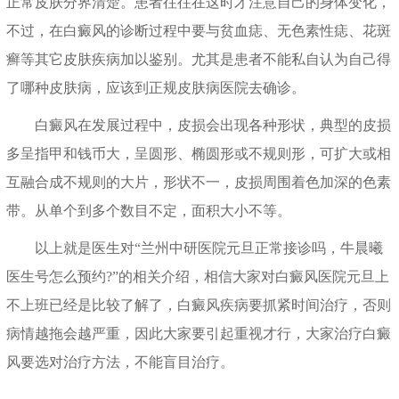
正常皮肤分界清楚。患者往往在这时才注意自己的身体变化，
不过，在白癜风的诊断过程中要与贫血痣、无色素性痣、花斑
癣等其它皮肤疾病加以鉴别。尤其是患者不能私自认为自己得
了哪种皮肤病，应该到正规皮肤病医院去确诊。
白癜风在发展过程中，皮损会出现各种形状，典型的皮损
多呈指甲和钱币大，呈圆形、椭圆形或不规则形，可扩大或相
互融合成不规则的大片，形状不一，皮损周围着色加深的色素
带。从单个到多个数目不定，面积大小不等。
以上就是医生对“兰州中研医院元旦正常接诊吗，牛晨曦
医生号怎么预约?”的相关介绍，相信大家对白癜风医院元旦上
不上班已经是比较了解了，白癜风疾病要抓紧时间治疗，否则
病情越拖会越严重，因此大家要引起重视才行，大家治疗白癜
风要选对治疗方法，不能盲目治疗。