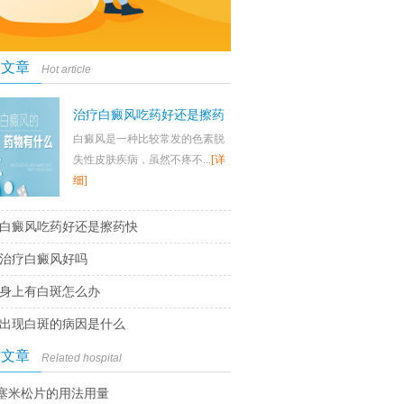
门文章
Hot article
治疗白癜风吃药好还是擦药
白癜风是一种比较常发的色素脱
快
失性皮肤疾病，虽然不疼不...
[详
细]
白癜风吃药好还是擦药快
治疗白癜风好吗
身上有白斑怎么办
出现白斑的病因是什么
时文章
Related hospital
塞米松片的用法用量