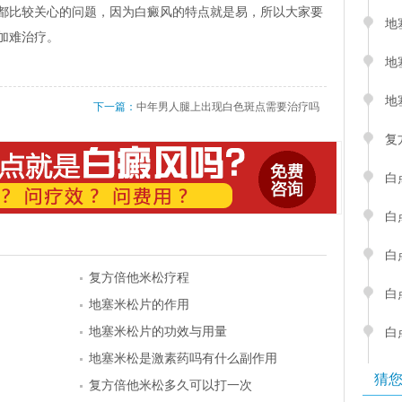
都比较关心的问题，因为白癜风的特点就是易，所以大家要
地
加难治疗。
地
地
下一篇：
中年男人腿上出现白色斑点需要治疗吗
复
白
白
白
复方倍他米松疗程
白
地塞米松片的作用
地塞米松片的功效与用量
白
地塞米松是激素药吗有什么副作用
猜
复方倍他米松多久可以打一次