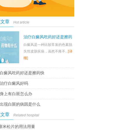
门文章
Hot article
治疗白癜风吃药好还是擦药
白癜风是一种比较常发的色素脱
快
失性皮肤疾病，虽然不疼不...
[详
细]
白癜风吃药好还是擦药快
治疗白癜风好吗
身上有白斑怎么办
出现白斑的病因是什么
时文章
Related hospital
塞米松片的用法用量