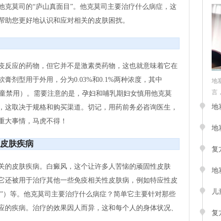
他克莫司的“庐山真面目”。他克莫司主要治疗什么病症，这
帮助您更好地认识和应对相关的皮肤困扰。
疫反应的药物，但它并不是激素类药物，这也就意味着它在
剂型用于外用，分为0.03%和0.1%两种浓度，其中
地
言，
下儿童禁用）。需要注意的是，孕妇和哺乳期妇女慎用他克莫
地
，这取决于规格和购买渠道。切记，用药前务必咨询医生，
重大事情，马虎不得！
地
皮肤疾病
复
关的皮肤疾病。白癜风，这个让许多人苦恼的顽固性皮肤
地
它还被用于治疗其他一些免疫相关性皮肤病，例如特应性皮
儿
癣”）等。他克莫司主要治疗什么病症？简单它主要针对那些
应的疾病。治疗的效果因人而异，这和每个人的身体状况、
复