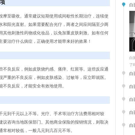
项
白
按摩至吸收。通常建议短期使用或间歇性长期治疗，连续使
水和阳光直射。如果需要配合光疗，两者之间应间隔至少两
用其他刺激性药物或化妆品，以免加重皮肤刺激。如有任何
主要治疗什么病症，正确使用才能带来好的效果！
白
了吗“
些不良反应，例如皮肤烧灼感、瘙痒、红斑等。这些反应通
白
现严重的不良反应，例如皮肤感染、过敏等，应立即就医。
能不良反应，才能安全有效地使用。
白
白
白
千元到千元以上不等。光疗、手术等治疗方法费用相对较
建议咨询当地医保部门。其他商业保险的报销情况，则取决
白
通常相对较低，一般几元到几百元不等。