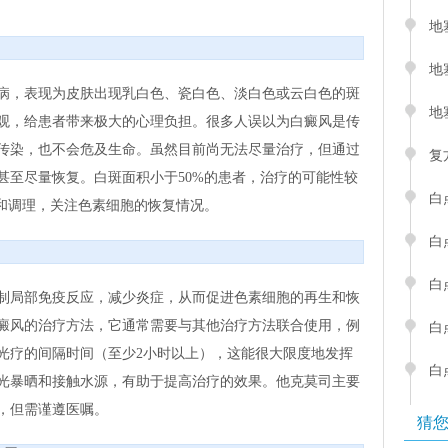
地
地
病，表现为皮肤出现乳白色、瓷白色、淡白色或云白色的斑
地
观，给患者带来极大的心理负担。很多人误以为白癜风是传
传染，也不会危及生命。虽然目前尚无法尽量治疗，但通过
复
甚至尽量恢复。白斑面积小于50%的患者，治疗的可能性较
白
制和调理，关注色素细胞的恢复情况。
白
白
制局部免疫反应，减少炎症，从而促进色素细胞的再生和恢
癜风的治疗方法，它通常需要与其他治疗方法联合使用，例
白
光疗的间隔时间（至少2小时以上），这能很大限度地发挥
白
光暴晒和接触水源，有助于提高治疗的效果。他克莫司主要
，但需谨遵医嘱。
猜