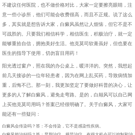
不建议任何医院，也不做价格对比，大家一定要擦亮眼睛，注
意一些小诊所，他们可能会收费很高，而且不正规。说了这么
多，其实就是想告诉大家，白癜风虽然让人烦恼，但它不是不
可战胜的。只要我们相信科学，相信医生，积极治疗，就一定
能够重拾自信，拥抱美好生活。他克莫司软膏虽好，但也要在
医生的指导下使用，切勿盲目用药！
阳光透过窗户，照在我的办公桌上，暖洋洋的。突然，我想起
前几天接诊的一位年轻患者，因为在网上乱买药，导致病情加
重，后悔不已。那一刻，我更加坚定了要做好科普的决心，让
更多的人了解白癜风，避免走弯路。是的，白颠风可以自己网
上买他克莫司用吗？答案已经很明确了。关于白癜风，大家可
能还有一些疑问：
白癜风会传染吗？答：不会传染，它不是感染性疾病。
白癜风能治好吗？答：早期治疗，规范治疗，有很大机会可以控制和治